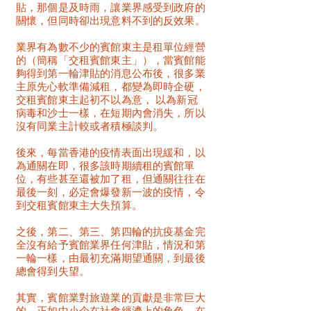
貼，那個是及時雨，讓業界感受到政府的
關懷，但同時卻出現意料不到的反效果。
業界有為數不少的賓館東主是租單位經營
的（簡稱「交租賓館東主」），當賓館能
夠得到第一輪津貼的消息公布後，很多業
主原先心軟準備減租，都變為即時企硬，
交租賓館東主起初不以為意， 以為新冠
病毒和沙士一樣，在短期內會消失，所以
沒有同業主計較或者積極談判。
後來，每當香港的疫情表面出現緩和，以
為通關在即，很多該時期續租的賓館單
位，有些甚至還被加了租，但通關往往在
最後一刻，必定會爆發新一波的疫情，令
到交租賓館東主大失預算。
之後，第二、第三、第四輪的抗疫基金完
全沒有給予賓館業界任何津貼，情況和第
一輪一樣，由最初充滿期望通關，到最後
總會得到失望。
其實，賓館業對旅遊業的貢獻是非常巨大
的，正如中小企在社會經濟上的角色，在