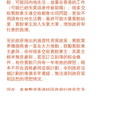
館，可能回內地生活，放棄在香港的工作
（可能已經失業或者停薪留職）。很多交
租賓館東主連交租都會出現問題，更加不
用講有任何生活費，最終可能大量賓館結
業，賓館東主加入失業大軍，增加政府和
社會的負擔。
至於政府推出的過渡性房屋政策，賓館業
界幾個商會一直在大力推動，鼓勵賓館東
主參與，奈何很多交租賓館東主，其業主
根本無意參與，甚至訂立刻薄的租金條
件，有些賓館只持有一年有效的牌照，根
本不符合資格參與這個計劃，令到政府這
個計劃的推廣非常遲緩，無法達到政府當
初設想的理想情況。
現在，本會懇求香港特區政府行政長官及
各位立法會議員們能真實地瞭解賓館業界
的絕望和聆聽我們急切求救的聲音，於此
萬分危難的時刻施以援手。
賓館業絕對是旅遊業重要的成員，希望給
予與旅行社和其它行業同等公平的待遇和
幫助。