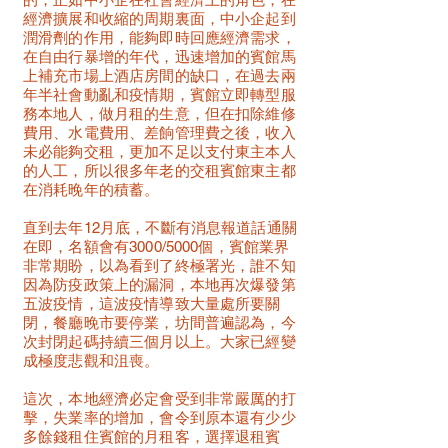
經濟擴展和收縮的周期裏面，中小企起到
潤滑劑的作用，能夠即時回應經濟需求，
在自由行暴增的年代，迅速增加的賓館馬
上補充市場上酒店房間的缺口，在過去兩
年半社會動亂和疫情期，賓館立即轉型服
務本地人，做月租的生意，但在扣除維修
費用、水電費用、差餉管理費之後，收入
未必能夠交租，更加不足以支付東主本人
的人工，所以很多年老的交租賓館東主都
在消耗晚年的積蓄。
直到去年12月底，不斷有消息報道話通關
在即，名額會有3000/5000個，賓館業界
非常期盼，以為看到了終極署光，誰不知
因為防疫政策上的漏洞，本地再次爆發第
五波疫情，這波疫情導致大量處所要關
閉，餐廳晚市要停業，坊間普遍認為，今
次封閉起碼持續三個月以上。大家已經變
成極度悲觀和沮喪。
這次，本地經濟必定會受到非常嚴厲的打
擊，失業率的增加，會令到原本還有少少
多餘錢租住賓館的月租客，選擇退租賓